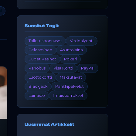
l
Suositut Tagit
Talletusbonukset
Vedonlyonti
Pelaaminen
Asuntolaina
Uudet Kasinot
Pokeri
Rahoitus
Visa Kortti
PayPal
Luottokortti
Maksutavat
Blackjack
Pankkipalvelut
Lainasto
Ilmaiskierrokset
Uusimmat Artikkelit