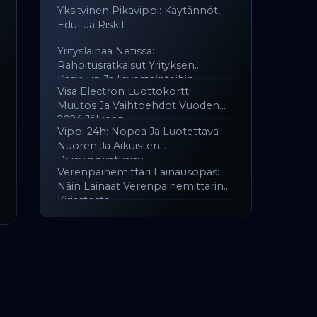
Yksityinen Pikavippi: Käytännöt,
Edut Ja Riskit
Yrityslainaa Netissä:
Rahoitusratkaisut Yrityksen
Kasvuun Ja Investointeihin
Visa Electron Luottokortti:
Muutos Ja Vaihtoehdot Vuoden
2024 Jälkeen
Vippi 24h: Nopea Ja Luotettava
Nuoren Ja Aikuisten
Pikavippiratkaisu
Verenpainemittari Lainausopas:
Näin Lainaat Verenpainemittarin
Kirjastosta