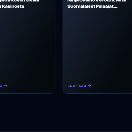
jä Ja Kokemuksia
Ninja Casino Verotus: Mitä
h Kasinosta
Suomalaiset Pelaajat
Tarvitsevat Tietää
ää →
Lue lisää →