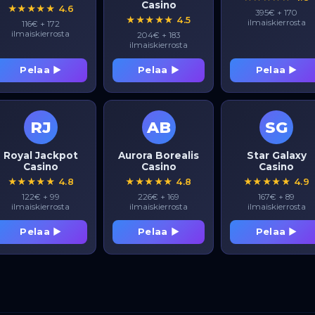
Casino
★★★★★ 4.6
395€ + 170
★★★★★ 4.5
ilmaiskierrosta
116€ + 172
ilmaiskierrosta
204€ + 183
ilmaiskierrosta
Pelaa ▶
Pelaa ▶
Pelaa ▶
RJ
AB
SG
Royal Jackpot
Aurora Borealis
Star Galaxy
Casino
Casino
Casino
★★★★★ 4.8
★★★★★ 4.8
★★★★★ 4.9
122€ + 99
226€ + 169
167€ + 89
ilmaiskierrosta
ilmaiskierrosta
ilmaiskierrosta
Pelaa ▶
Pelaa ▶
Pelaa ▶