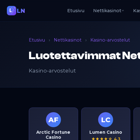
LN
Etusivu
Nettikasinot
Ka
Etusivu
›
Nettikasinot
›
Kasino-arvostelut
Luotettavimmat Nett
Kasino-arvostelut
AF
LC
Arctic Fortune
Lumen Casino
Casino
★★★★☆ 4.3