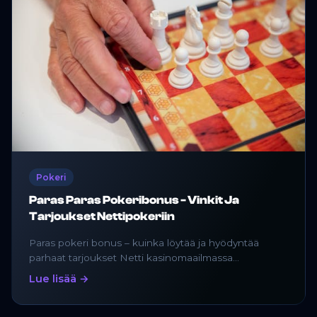
Pokeri
Paras Paras Pokeribonus - Vinkit Ja
Tarjoukset Nettipokeriin
Paras pokeri bonus – kuinka löytää ja hyödyntää
parhaat tarjoukset Netti kasinomaailmassa
pokeribonukset ovat suosit...
Lue lisää →