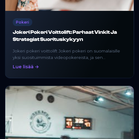
Pokeri
Jokeri Pokeri Voittolift: Parhaat Vinkit Ja
Strategiat Suorituskykyyn
Jokeri pokeri voittolift Jokeri pokeri on suomalaisille
yksi suosituimmista videopokereista, ja sen
vetovoimaa lisää...
Lue lisää →