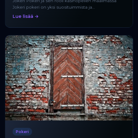
Jokeri Pokeri ja sen rooli kasinopelien maailmassa
Jokeri pokeri on yksi suosituimmista ja
monipuolisimmista video- ...
Lue lisää →
Pokeri