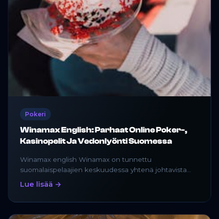
Pokeri
Winamax English: Parhaat Online Poker-,
Kasinopelit Ja Vedonlyönti Suomessa
Winamax english Winamax on tunnettu
suomalaispelaajien keskuudessa yhtenä johtavista
online-pokerihuoneista ja kasin...
Lue lisää →