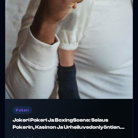
Pokeri
Jokeri Pokeri Ja BoxingScene: Selaus
Pokerin, Kasinon Ja Urheiluvedonlyöntien
Maailmassa