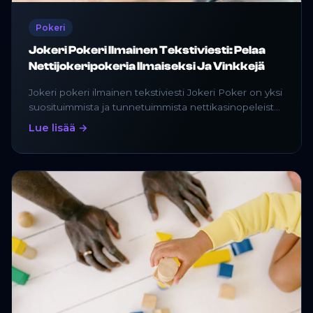
Pokeri
Jokeri Pokeri Ilmainen Tekstiviesti: Pelaa
Nettijokeripokeria Ilmaiseksi Ja Vinkkejä
Jokeri pokeri ilmainen tekstiviesti Jokeri Poker on yksi
suosituimmista ja tunnetuimmista nettikasinopeleistä
Suomes...
Lue lisää →