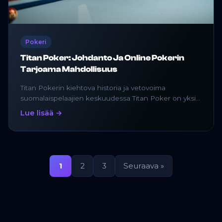
Pokeri
Titan Poker: Johdanto Ja Online Pokerin
Tarjoama Mahdollisuus
Titan Pokerin kiehtova historia ja vetovoima
suomalaispelaajien keskuudessa Titan Poker on yksi
tunnetuimmista nimis...
Lue lisää →
1
2
3
Seuraava »