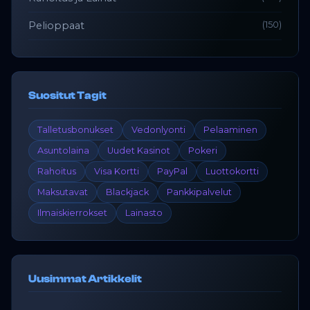
Pelioppaat
(150)
Suositut Tagit
Talletusbonukset
Vedonlyonti
Pelaaminen
Asuntolaina
Uudet Kasinot
Pokeri
Rahoitus
Visa Kortti
PayPal
Luottokortti
Maksutavat
Blackjack
Pankkipalvelut
Ilmaiskierrokset
Lainasto
Uusimmat Artikkelit