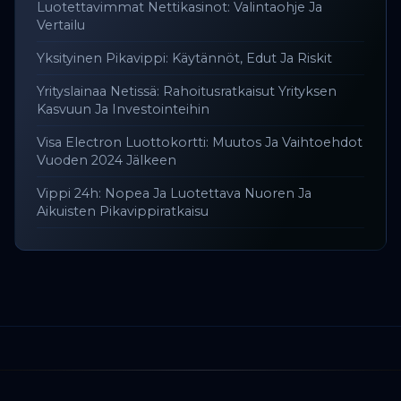
Luotettavimmat Nettikasinot: Valintaohje Ja
Vertailu
Yksityinen Pikavippi: Käytännöt, Edut Ja Riskit
Yrityslainaa Netissä: Rahoitusratkaisut Yrityksen
Kasvuun Ja Investointeihin
Visa Electron Luottokortti: Muutos Ja Vaihtoehdot
Vuoden 2024 Jälkeen
Vippi 24h: Nopea Ja Luotettava Nuoren Ja
Aikuisten Pikavippiratkaisu