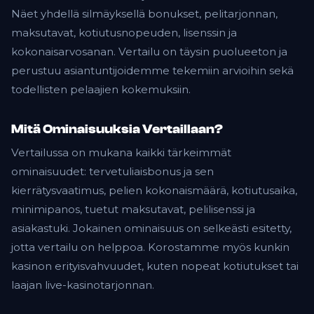
Näet yhdellä silmäyksellä bonukset, pelitarjonnan,
maksutavat, kotiutusnopeuden, lisenssin ja
kokonaisarvosanan. Vertailu on täysin puolueeton ja
perustuu asiantuntijoidemme tekemiin arvioihin sekä
todellisten pelaajien kokemuksiin.
Mitä Ominaisuuksia Vertaillaan?
Vertailussa on mukana kaikki tärkeimmät
ominaisuudet: tervetuliaisbonus ja sen
kierrätysvaatimus, pelien kokonaismäärä, kotiutusaika,
minimipanos, tuetut maksutavat, pelilisenssi ja
asiakastuki. Jokainen ominaisuus on selkeästi esitetty,
jotta vertailu on helppoa. Korostamme myös kunkin
kasinon erityisvahvuudet, kuten nopeat kotiutukset tai
laajan live-kasinotarjonnan.