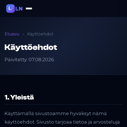
LN
Etusivu
›
Käyttöehdot
Käyttöehdot
Päivitetty: 07.08.2026
1. Yleistä
Käyttämällä sivustoamme hyväksyt nämä
käyttöehdot. Sivusto tarjoaa tietoa ja arvosteluja