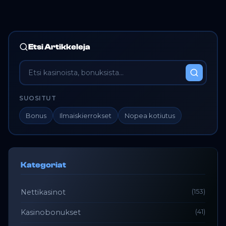
Etsi Artikkeleja
SUOSITUT
Bonus
Ilmaiskierrokset
Nopea kotiutus
Kategoriat
Nettikasinot
(153)
Kasinobonukset
(41)