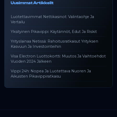
Uusimmat Artikkelit
Luotettavimmat Nettikasinot: Valintaohje Ja
Vertailu
Yksityinen Pikavippi: Käytännöt, Edut Ja Riskit
Yrityslainaa Netissä: Rahoitusratkaisut Yrityksen
Kasvuun Ja Investointeihin
Visa Electron Luottokortti: Muutos Ja Vaihtoehdot
Vuoden 2024 Jälkeen
Vippi 24h: Nopea Ja Luotettava Nuoren Ja
Aikuisten Pikavippiratkaisu