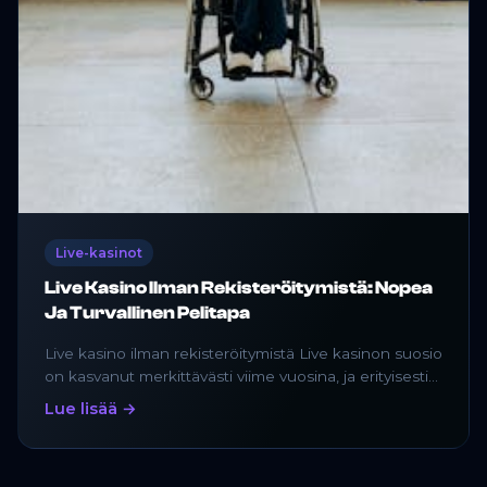
Live-kasinot
Live Kasino Ilman Rekisteröitymistä: Nopea
Ja Turvallinen Pelitapa
Live kasino ilman rekisteröitymistä Live kasinon suosio
on kasvanut merkittävästi viime vuosina, ja erityisesti
niid...
Lue lisää →