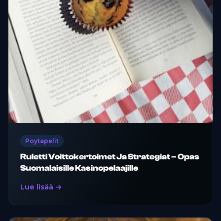
Poytapelit
Ruletti Voittokertoimet Ja Strategiat – Opas
Suomalaisille Kasinopelaajille
Lue lisää →