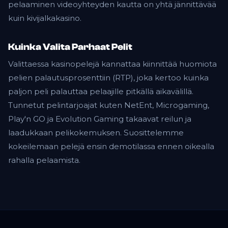
pelaaminen videoyhteyden kautta on yhtä jännittävää
kuin kivijalkakasino.
Kuinka Valita Parhaat Pelit
Valittaessa kasinopelejä kannattaa kiinnittää huomiota
pelien palautusprosenttiin (RTP), joka kertoo kuinka
paljon peli palauttaa pelaajille pitkällä aikavälillä.
Tunnetut pelintarjoajat kuten NetEnt, Microgaming,
Play'n GO ja Evolution Gaming takaavat reilun ja
laadukkaan pelikokemuksen. Suosittelemme
kokeilemaan pelejä ensin demotilassa ennen oikealla
rahalla pelaamista.