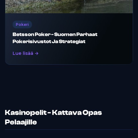
Pokeri
Betsson Poker - Suomen Parhaat
Pokerisivustot Ja Strategiat
Lue lisää →
Kasinopelit - Kattava Opas
Pelaajille