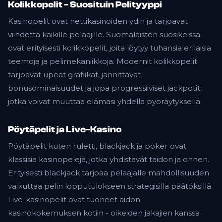
Kolikkopelit - Suosituin Pelityyppi
Kasinopelit ovat nettikasinoiden ydin ja tarjoavat
viihdettä kaikille pelaajille. Suomalaisten suosikeissa
ovat erityisesti kolikkopelit, joita löytyy tuhansia erilaisia
teemoja ja pelimekaniikkoja. Modernit kolikkopelit
tarjoavat upeat grafiikat, jännittävät
bonusominaisuudet ja jopa progressiiviset jackpotit,
jotka voivat muuttaa elämäsi yhdellä pyöräytyksellä.
Pöytäpelit ja Live-Kasino
Pöytäpelit kuten ruletti, blackjack ja poker ovat
klassisia kasinopelejä, jotka yhdistävät taidon ja onnen.
Erityisesti blackjack tarjoaa pelaajalle mahdollisuuden
vaikuttaa pelin lopputulokseen strategisilla päätöksillä.
Live-kasinopelit ovat tuoneet aidon
kasinokokemuksen kotiin - oikeiden jakajien kanssa