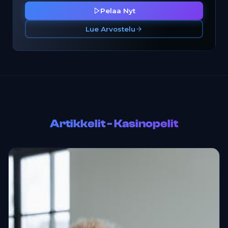
Pelaa Nyt
Lue Arvostelu
Artikkelit - Kasinopelit