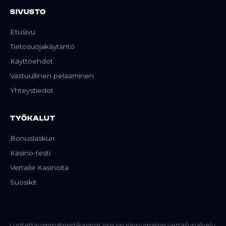
SIVUSTO
Etusivu
Tietosuojakäytäntö
Käyttöehdot
Vastuullinen pelaaminen
Yhteystiedot
TYÖKALUT
Bonuslaskuri
Kasino-testi
Vertaile Kasinoita
Suosikit
Luotettavimmatnettikasinot.org on riippumaton vertailupalvelu.