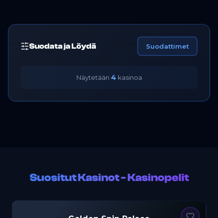
Suodata ja Löydä
Suodattimet
4
Näytetään
kasinoa
Suositut Kasinot - Kasinopelit