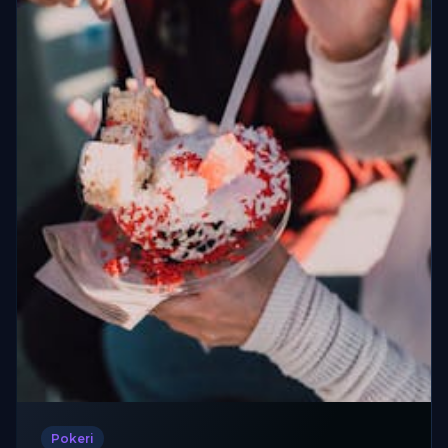
Pokeri