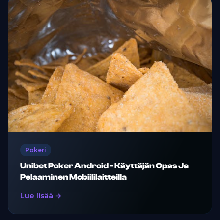
Pokeri
Unibet Poker Android - Käyttäjän Opas Ja
Pelaaminen Mobiililaitteilla
Lue lisää →