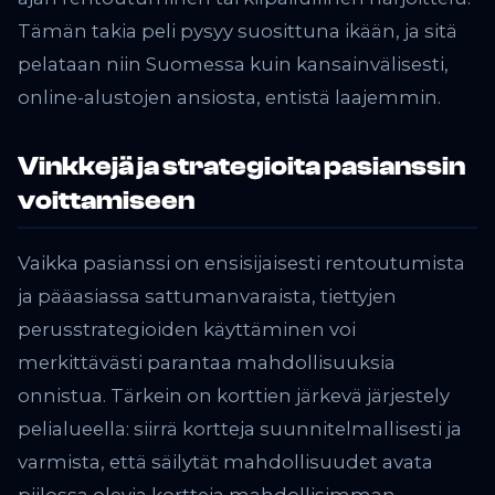
Tämän takia peli pysyy suosittuna ikään, ja sitä
pelataan niin Suomessa kuin kansainvälisesti,
online-alustojen ansiosta, entistä laajemmin.
Vinkkejä ja strategioita pasianssin
voittamiseen
Vaikka pasianssi on ensisijaisesti rentoutumista
ja pääasiassa sattumanvaraista, tiettyjen
perusstrategioiden käyttäminen voi
merkittävästi parantaa mahdollisuuksia
onnistua. Tärkein on korttien järkevä järjestely
pelialueella: siirrä kortteja suunnitelmallisesti ja
varmista, että säilytät mahdollisuudet avata