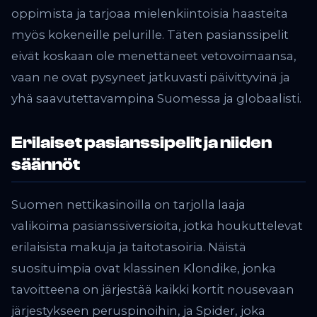
oppimista ja tarjoaa mielenkiintoisia haasteita
myös kokeneille pelurille. Täten pasianssipelit
eivät koskaan ole menettäneet vetovoimaansa,
vaan ne ovat pysyneet jatkuvasti päivittyvinä ja
yhä saavutettavampina Suomessa ja globaalisti.
Erilaiset pasianssipelit ja niiden
säännöt
Suomen nettikasinoilla on tarjolla laaja
valikoima pasianssiversioita, jotka houkuttelevat
erilaisista makuja ja taitotasoiria. Näistä
suosituimpia ovat klassinen Klondike, jonka
tavoitteena on järjestää kaikki kortit nousevaan
järjestykseen peruspinoihin, ja Spider, joka