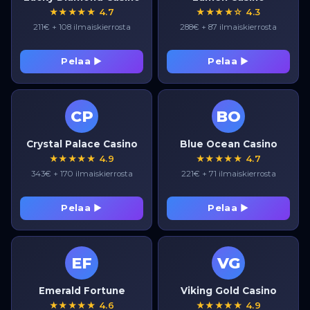
★★★★★ 4.7
★★★★☆ 4.3
211€ + 108 ilmaiskierrosta
288€ + 87 ilmaiskierrosta
Pelaa ▶
Pelaa ▶
CP
BO
Crystal Palace Casino
Blue Ocean Casino
★★★★★ 4.9
★★★★★ 4.7
343€ + 170 ilmaiskierrosta
221€ + 71 ilmaiskierrosta
Pelaa ▶
Pelaa ▶
EF
VG
Emerald Fortune
Viking Gold Casino
★★★★★ 4.6
★★★★★ 4.9