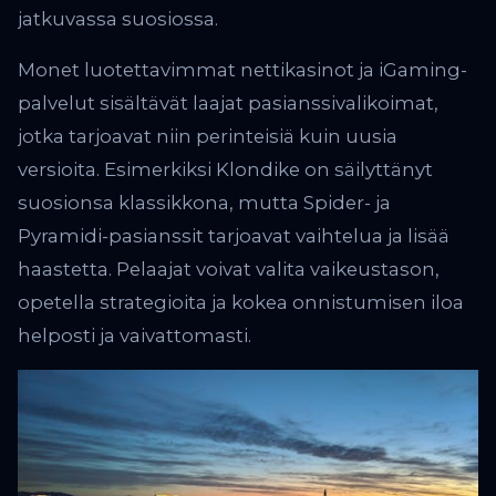
jatkuvassa suosiossa.
Monet luotettavimmat nettikasinot ja iGaming-
palvelut sisältävät laajat pasianssivalikoimat,
jotka tarjoavat niin perinteisiä kuin uusia
versioita. Esimerkiksi Klondike on säilyttänyt
suosionsa klassikkona, mutta Spider- ja
Pyramidi-pasianssit tarjoavat vaihtelua ja lisää
haastetta. Pelaajat voivat valita vaikeustason,
opetella strategioita ja kokea onnistumisen iloa
helposti ja vaivattomasti.