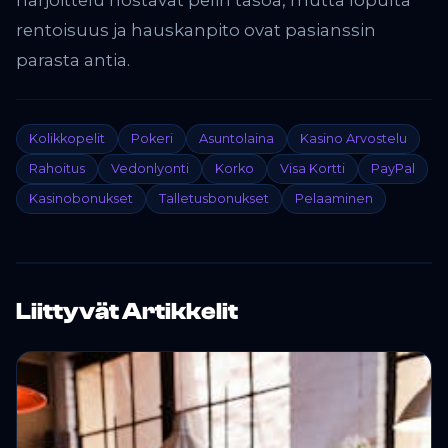
harjoittelu nostavat pelin tasoa, mutta lopulta
rentoisuus ja hauskanpito ovat pasianssin
parasta antia.
Kolikkopelit
Pokeri
Asuntolaina
Kasino Arvostelu
Rahoitus
Vedonlyonti
Korko
Visa Kortti
PayPal
Kasinobonukset
Talletusbonukset
Pelaaminen
Liittyvät Artikkelit