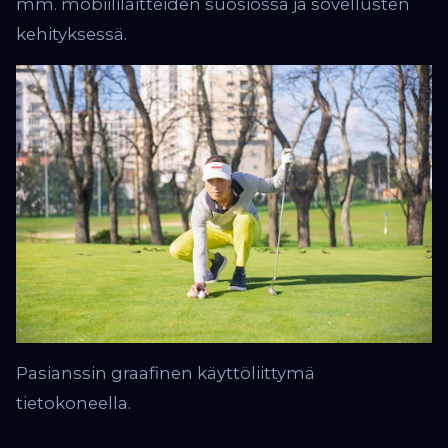
mm. mobiililaitteiden suosiossa ja sovellusten
kehityksessä.
Pasianssin graafinen käyttöliittymä
tietokoneella.