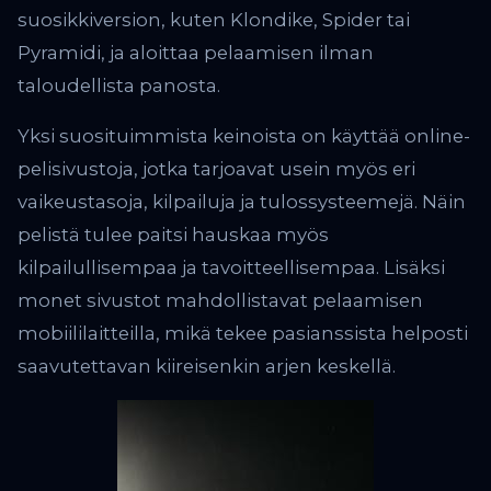
suosikkiversion, kuten Klondike, Spider tai
Pyramidi, ja aloittaa pelaamisen ilman
taloudellista panosta.
Yksi suosituimmista keinoista on käyttää online-
pelisivustoja, jotka tarjoavat usein myös eri
vaikeustasoja, kilpailuja ja tulossysteemejä. Näin
pelistä tulee paitsi hauskaa myös
kilpailullisempaa ja tavoitteellisempaa. Lisäksi
monet sivustot mahdollistavat pelaamisen
mobiililaitteilla, mikä tekee pasianssista helposti
saavutettavan kiireisenkin arjen keskellä.