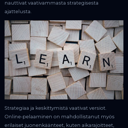
nauttivat vaativammasta strategisesta
ajattelusta.
Strategiaa ja keskittymistä vaativat versiot.
Online-pelaaminen on mahdollistanut myös
erilaiset juonenkäänteet, kuten aikarajoitteet,