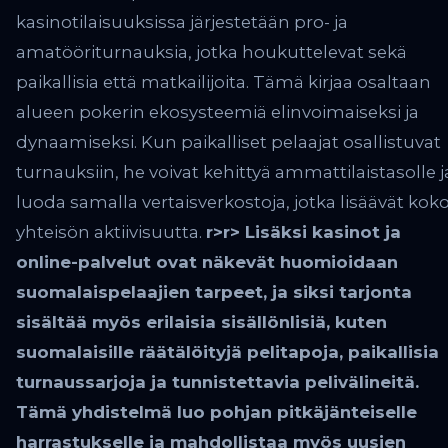
kasinotilaisuuksissa järjestetään pro- ja
amatööriturnauksia, jotka houkuttelevat sekä
paikallisia että matkailijoita. Tämä kirjaa osaltaan
alueen pokerin ekosysteemiä elinvoimaiseksi ja
dynaamiseksi. Kun paikalliset pelaajat osallistuvat
turnauksiin, he voivat kehittyä ammattilaistasolle j
luoda samalla vertaisverkostoja, jotka lisäävät kok
yhteisön aktiivisuutta.
r>
r> Lisäksi kasinot ja
online-palvelut ovat näkevät huomioidaan
suomalaispelaajien tarpeet, ja siksi tarjonta
sisältää myös erilaisia sisällönlisiä, kuten
suomalaisille räätälöityjä pelitapoja, paikallisia
turnaussarjoja ja tunnistettavia pelivälineitä.
Tämä yhdistelmä luo pohjan pitkäjänteiselle
harrastukselle ja mahdollistaa myös uusien