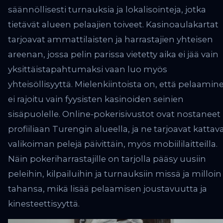
säännöllisesti turnauksia ja lokalisointeja, jotka
tietävät alueen pelaajien toiveet. Kasinoaulakartat
tarjoavat ammattilaisten ja harrastajien yhteisen
areenan, jossa pelin parissa vietetty aika ei jää vain
yksittäistapahtumaksi vaan luo myös
yhteisöllisyyttä. Mielenkiintoista on, että pelaamin
ei rajoitu vain fyysisten kasinoiden seinien
sisäpuolelle. Online-pokerisivustot ovat nostaneet
profiiliaan Turengin alueella, ja ne tarjoavat kattav
valikoiman pelejä päivittäin, myös mobiililaitteilla.
Näin pokeriharrastajille on tarjolla pääsy uusiin
peleihin, kilpailuihin ja turnauksiin missä ja milloin
tahansa, mikä lisää pelaamisen joustavuutta ja
kinesteettisyyttä.