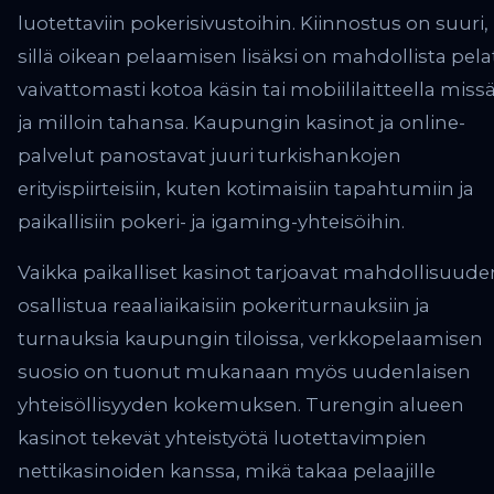
luotettaviin pokerisivustoihin. Kiinnostus on suuri,
sillä oikean pelaamisen lisäksi on mahdollista pela
vaivattomasti kotoa käsin tai mobiililaitteella miss
ja milloin tahansa. Kaupungin kasinot ja online-
palvelut panostavat juuri turkishankojen
erityispiirteisiin, kuten kotimaisiin tapahtumiin ja
paikallisiin pokeri- ja igaming-yhteisöihin.
Vaikka paikalliset kasinot tarjoavat mahdollisuude
osallistua reaaliaikaisiin pokeriturnauksiin ja
turnauksia kaupungin tiloissa, verkkopelaamisen
suosio on tuonut mukanaan myös uudenlaisen
yhteisöllisyyden kokemuksen. Turengin alueen
kasinot tekevät yhteistyötä luotettavimpien
nettikasinoiden kanssa, mikä takaa pelaajille