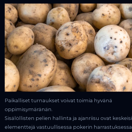
Paikalliset turnaukset voivat toimia hyvänä
oppimisymäränän.
Sisälöllisten pelien hallinta ja ajanriisu ovat keskeis
elementtejä vastuullisessa pokerin harrastuksessa