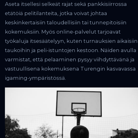
Aseta itsellesi selkeät rajat sekä pankkisiirrossa
etätöiä pelitilanteita, jotka voivat johtaa
keskinkertaisiin taloudellisiin tai tunnepitoisiin
kokemuksiin. Myös online-palvelut tarjoavat
työkaluja itsesäätelyyn, kuten turnauksien aikaisiin
taukoihin ja peli-istuntojen kestoon. Näiden avulla
varmistat, että pelaaminen pysyy viihdyttävänä ja
vastuullisena kokemuksena Turengin kasvavassa
igaming-ympäristössä.