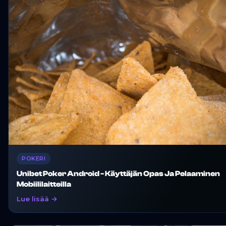
POKERI
Unibet Poker Android - Käyttäjän Opas Ja Pelaaminen
Mobiililaitteilla
Lue lisää →