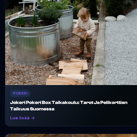
POKERI
Jokeri Pokeri Box Taikakoulu: Tarot Ja Pelikorttien
Taikuus Suomessa
Lue lisää →