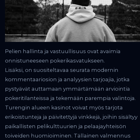
Pelien hallinta ja vastuullisuus ovat avaimia
onnistuneeseen pokerikasvatukseen.
Lisäksi, on suositeltavaa seurata modernin
kommentaariosion ja analyysien tarjoajia, jotka
pystyävät auttamaan ymmärtämään arviointia
pokeritilanteissa ja tekemään parempia valintoja.
Turengin alueen kasinot voivat myös tarjota
erikoistunteja ja päivitettyjä vinkkejä, joihin sisältyy
paikallisten pelikulttuurien ja pelaajayhteisön
toiveiden huomioiminen. Tällainen valmennus