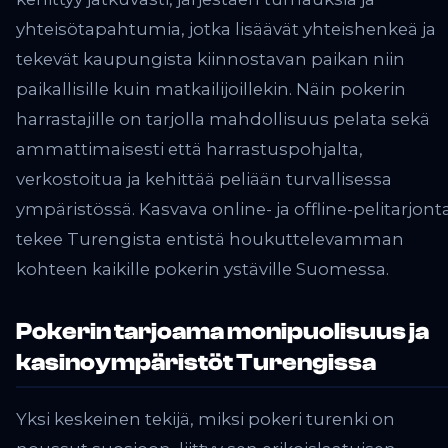
yhteisötapahtumia, jotka lisäävät yhteishenkeä ja
tekevät kaupungista kiinnostavan paikan niin
paikallisille kuin matkailijoillekin. Näin pokerin
harrastajille on tarjolla mahdollisuus pelata sekä
ammattimaisesti että harrastuspohjalta,
verkostoitua ja kehittää peliään turvallisessa
ympäristössä. Kasvava online- ja offline-pelitarjont
tekee Turengista entistä houkuttelevamman
kohteen kaikille pokerin ystäville Suomessa.
Pokerin tarjoama monipuolisuus ja
kasinoympäristöt Turengissa
Yksi keskeinen tekijä, miksi pokeri turenki on