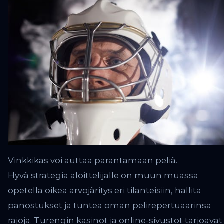
Vinkkikas voi auttaa parantamaan peliä.
Hyvä strategia aloittelijalle on muun muassa
opetella oikea arvojäritys eri tilanteisiin, hallita
panostukset ja tuntea oman pelirepertuaarinsa
rajoja. Turengin kasinot ja online-sivustot tarjoavat