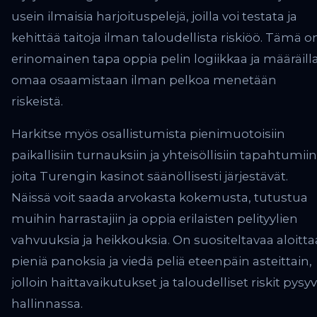
usein ilmaisia harjoituspelejä, joilla voi testata ja
kehittää taitoja ilman taloudellista riskiöö. Tämä o
erinomainen tapa oppia pelin logiikkaa ja määräill
omaa osaamistaan ilman pelkoa menetään
riskeistä.
Harkitse myös osallistumista pienimuotoisiin
paikallisiin turnauksiin ja yhteisöllisiin tapahtumiin
joita Turengin kasinot säänöllisesti järjestävät.
Näissä voit saada arvokasta kokemusta, tutustua
muihin harrastajiin ja oppia erilaisten pelityylien
vahvuuksia ja heikkouksia. On suositeltavaa aloitta
pieniä panoksia ja viedä peliä eteenpäin asteittain,
jolloin haittavaikutukset ja taloudelliset riskit pysyv
hallinnassa.