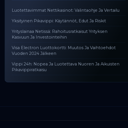
Luotettavimmat Nettikasinot: Valintaohje Ja Vertailu
Yksityinen Pikavippi: Käytännöt, Edut Ja Riskit
Yrityslainaa Netissä: Rahoitusratkaisut Yrityksen
Kasvuun Ja Investointeihin
Visa Electron Luottokortti: Muutos Ja Vaihtoehdot
Vuoden 2024 Jälkeen
Vippi 24h: Nopea Ja Luotettava Nuoren Ja Aikuisten
Pikavippiratkaisu